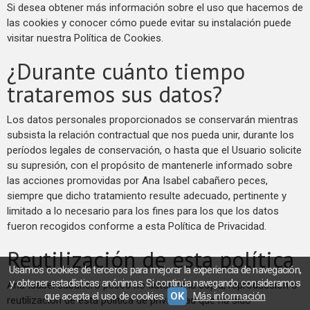
Si desea obtener más información sobre el uso que hacemos de
las cookies y conocer cómo puede evitar su instalación puede
visitar nuestra Política de Cookies.
¿Durante cuánto tiempo
trataremos sus datos?
Los datos personales proporcionados se conservarán mientras
subsista la relación contractual que nos pueda unir, durante los
períodos legales de conservación, o hasta que el Usuario solicite
su supresión, con el propósito de mantenerle informado sobre
las acciones promovidas por Ana Isabel cabañero peces,
siempre que dicho tratamiento resulte adecuado, pertinente y
limitado a lo necesario para los fines para los que los datos
fueron recogidos conforme a esta Política de Privacidad.
Reutilización de esta política
Usamos cookies de terceros para mejorar la experiencia de navegación,
y obtener estadísticas anónimas. Si continúa navegando consideramos
Ana Isabel cabañero peces no autoriza la copia, reproducción o
que acepta el uso de cookies.
OK
Más información
reutilización de esta política de privacidad que ha sido