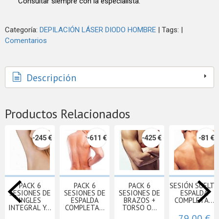
Consultar siempre con la especialista.
Categoría:
DEPILACIÓN LÁSER DIODO HOMBRE
|
Tags:
|
Comentarios
Descripción
Productos Relacionados
-245 €
-611 €
-425 €
-81 €
PACK 6
PACK 6
PACK 6
SESIÓN SUELTA
SESIONES DE
SESIONES DE
SESIONES DE
ESPALDA
INGLES
ESPALDA
BRAZOS +
COMPLETA...
INTEGRAL Y...
COMPLETA...
TORSO O...
79,00 €