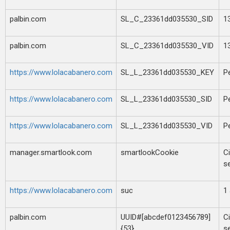
palbin.com
SL_C_23361dd035530_SID
1
palbin.com
SL_C_23361dd035530_VID
1
https://www.lolacabanero.com
SL_L_23361dd035530_KEY
P
https://www.lolacabanero.com
SL_L_23361dd035530_SID
P
https://www.lolacabanero.com
SL_L_23361dd035530_VID
P
manager.smartlook.com
smartlookCookie
Ci
s
https://www.lolacabanero.com
suc
1
palbin.com
UUID#[abcdef0123456789]
Ci
{53}
s