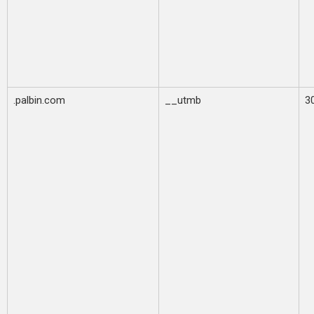
.palbin.com
__utmb
3