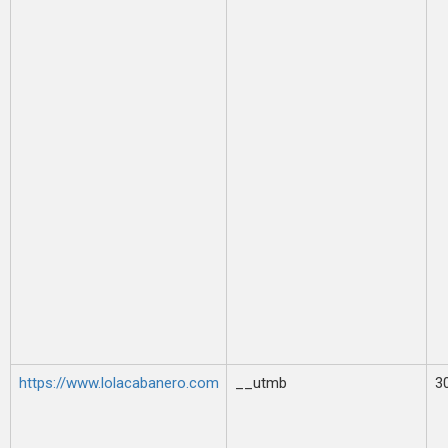
https://www.lolacabanero.com
__utmb
3