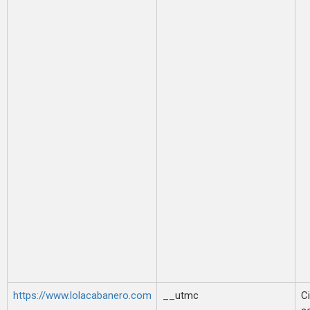
https://www.lolacabanero.com
__utmc
Ci