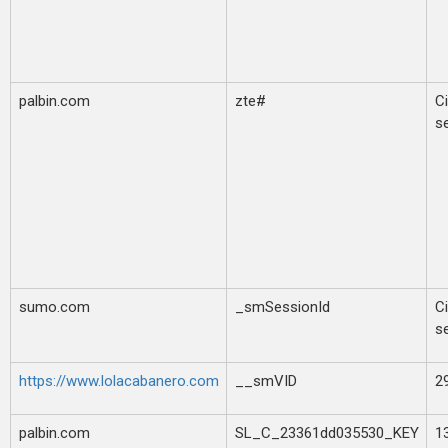
palbin.com
zte#
Ci
s
sumo.com
_smSessionId
Ci
s
https://www.lolacabanero.com
__smVID
29
palbin.com
SL_C_23361dd035530_KEY
1