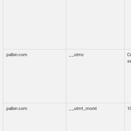
.palbin.com
__utmc
Ci
s
.palbin.com
__utmt_monit
1