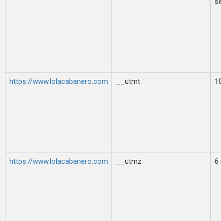
s
https://www.lolacabanero.com
__utmt
1
https://www.lolacabanero.com
__utmz
6