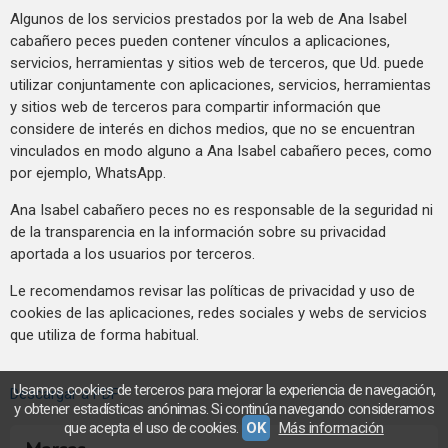
Algunos de los servicios prestados por la web de Ana Isabel
cabañero peces pueden contener vínculos a aplicaciones,
servicios, herramientas y sitios web de terceros, que Ud. puede
utilizar conjuntamente con aplicaciones, servicios, herramientas
y sitios web de terceros para compartir información que
considere de interés en dichos medios, que no se encuentran
vinculados en modo alguno a Ana Isabel cabañero peces, como
por ejemplo, WhatsApp.
Ana Isabel cabañero peces no es responsable de la seguridad ni
de la transparencia en la información sobre su privacidad
aportada a los usuarios por terceros.
Le recomendamos revisar las políticas de privacidad y uso de
cookies de las aplicaciones, redes sociales y webs de servicios
que utiliza de forma habitual.
Usamos cookies de terceros para mejorar la experiencia de navegación,
Descargar a PDF
y obtener estadísticas anónimas. Si continúa navegando consideramos
que acepta el uso de cookies.
OK
Más información