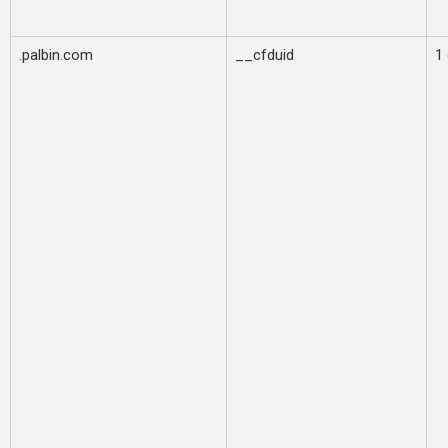
.palbin.com
__cfduid
1 