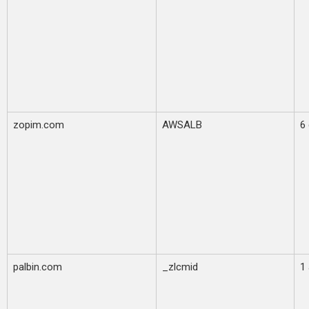
zopim.com
AWSALB
6 
palbin.com
_zlcmid
1