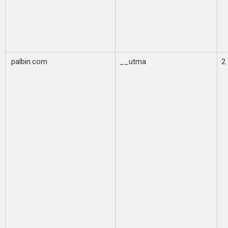
.palbin.com
__utma
2