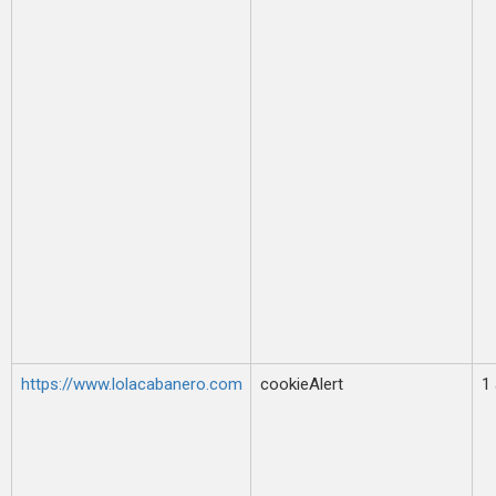
https://www.lolacabanero.com
cookieAlert
1