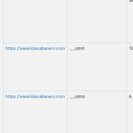
s
https://www.lolacabanero.com
__utmt
1
https://www.lolacabanero.com
__utmz
6