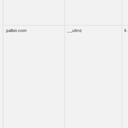
.palbin.com
__utmz
6