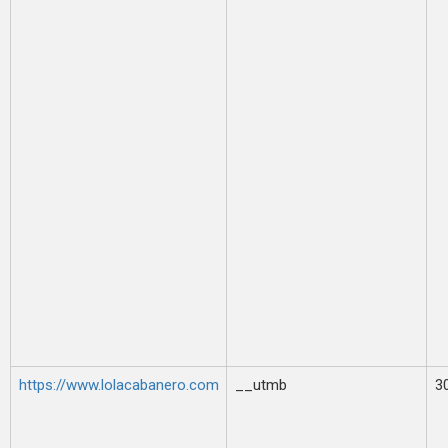
https://www.lolacabanero.com
__utmb
3