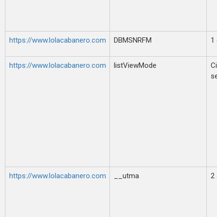
https://www.lolacabanero.com
DBMSNRFM
1 
https://www.lolacabanero.com
listViewMode
Ci
s
https://www.lolacabanero.com
__utma
2