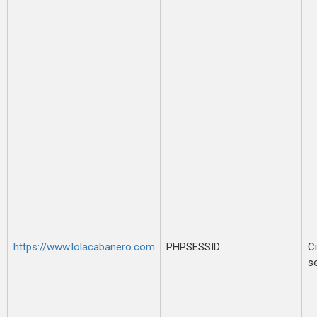
https://www.lolacabanero.com
PHPSESSID
Ci
s