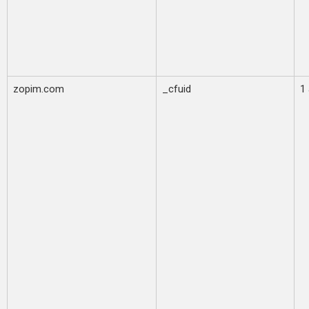
zopim.com
_cfuid
1