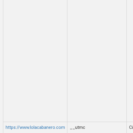
https://www.lolacabanero.com
__utmc
Ci