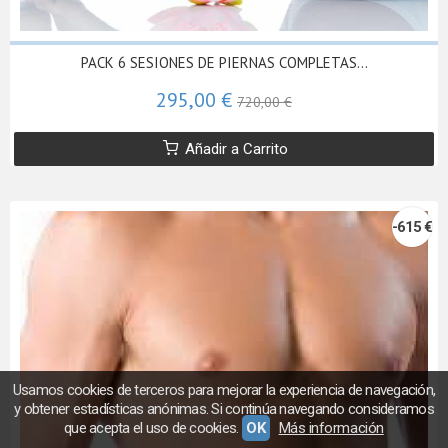
PACK 6 SESIONES DE PIERNAS COMPLETAS...
295,00 €
720,00 €
Añadir a Carrito
-615 €
Usamos cookies de terceros para mejorar la experiencia de navegación,
y obtener estadísticas anónimas. Si continúa navegando consideramos
que acepta el uso de cookies.
OK
Más información