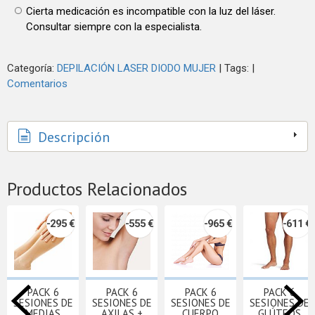
Cierta medicación es incompatible con la luz del láser.
Consultar siempre con la especialista.
Categoría:
DEPILACIÓN LASER DIODO MUJER
|
Tags:
|
Comentarios
Descripción
Productos Relacionados
-295 €
-555 €
-965 €
-611 €
PACK 6
PACK 6
PACK 6
PACK 6
SESIONES DE
SESIONES DE
SESIONES DE
SESIONES DE
MEDIAS
AXILAS +
CUERPO
GLÚTEOS