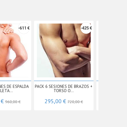
-611 €
-425 €
NES DE ESPALDA
PACK 6 SESIONES DE BRAZOS +
SESIÓN SUE
LETA...
TORSO O...
ENTERA
 €
295,00 €
79,00 
960,00 €
720,00 €