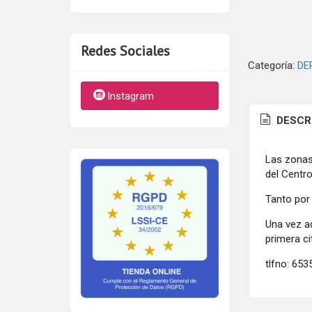
Redes Sociales
Categoría:
DE
Instagram
DESCR
Las zonas
del Centr
Tanto por
Una vez a
primera c
tlfno: 65