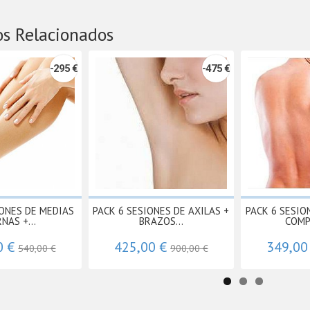
os Relacionados
-295 €
-475 €
IONES DE MEDIAS
PACK 6 SESIONES DE AXILAS +
PACK 6 SESIO
NAS +...
BRAZOS...
COMP
0 €
425,00 €
349,00
540,00 €
900,00 €