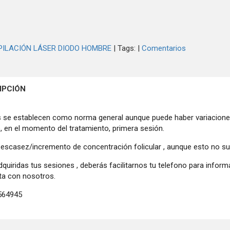
PILACIÓN LÁSER DIODO HOMBRE
|
Tags:
|
Comentarios
IPCIÓN
 se establecen como norma general aunque puede haber variaciones 
o, en el momento del tratamiento, primera sesión.
 escasez/incremento de concentración folicular , aunque esto no sue
dquiridas tus sesiones , deberás facilitarnos tu telefono para info
ita con nosotros.
3564945