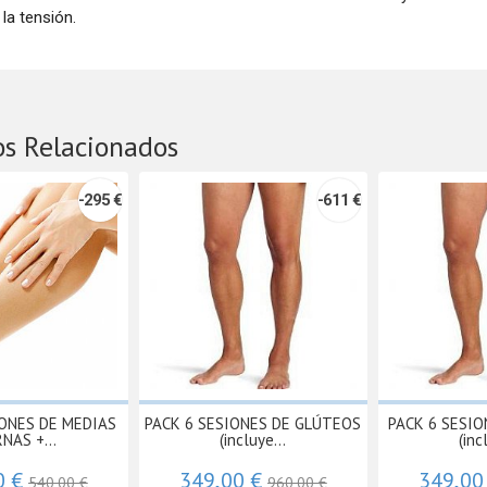
la tensión.
os Relacionados
-295 €
-611 €
IONES DE MEDIAS
PACK 6 SESIONES DE GLÚTEOS
PACK 6 SESI
NAS +...
(incluye...
(inc
0 €
349,00 €
349,00
540,00 €
960,00 €