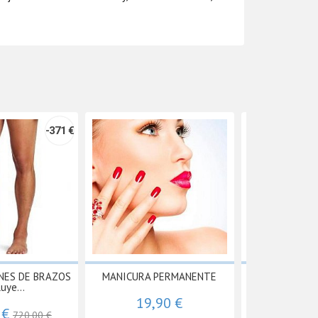
-371 €
ONES DE BRAZOS
MANICURA PERMANENTE
PACK 6 SESI
luye...
(inclu
19,90 €
 €
599,00 
720,00 €