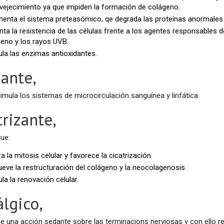
nvejecimiento ya que impiden la formación de colágeno.
menta el sistema preteasómico, qe degrada las proteínas anormales 
a la resistencia de las células frente a los agentes responsables d
geno y los rayos UVB.
ula las enzimas antioxidantes.
ante,
imula los sistemas de microcirculación sanguínea y linfática.
trizante,
que:
a la mitosis celular y favorece la cicatrización
eve la restructuración del colágeno y la neocolagenosis.
la la renovación celular.
álgico,
e una acción sedante sobre las terminacions nerviosas y con ello re