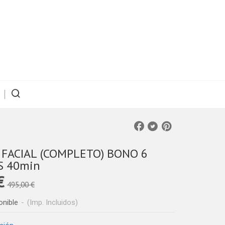
FACIAL (COMPLETO) BONO 6
S 40min
 €
495,00 €
onible
-
(Imp. Incluidos)