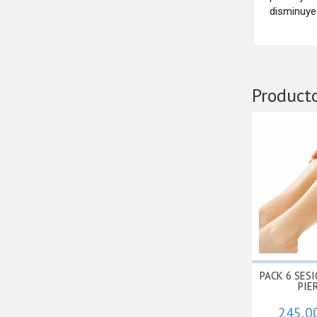
disminuye 
Product
PACK 6 SES
PIER
245,0