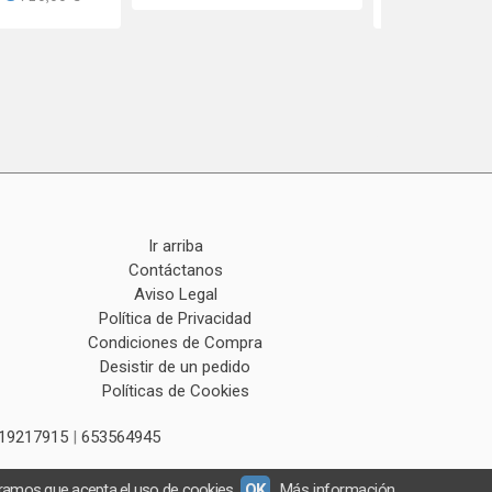
Ir arriba
Contáctanos
Aviso Legal
Política de Privacidad
Condiciones de Compra
Desistir de un pedido
Políticas de Cookies
19217915
|
653564945
eramos que acepta el uso de cookies.
OK
Más información