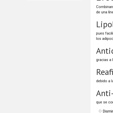
Combinand
de una lín
Lipol
pues facil
los adipo
Antic
gracias a 
Reaf
debido a l
Anti
que se co
Dismin