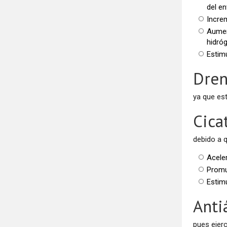
del e
Incre
Aument
hidró
Estim
Dren
ya que est
Cica
debido a 
Aceler
Promu
Estimu
Anti
pues ejerc