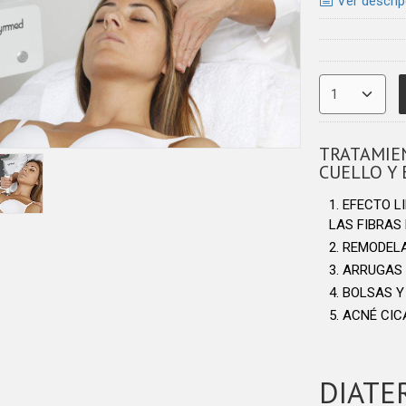
Ver descrip
TRATAMIEN
CUELLO Y 
EFECTO L
LAS FIBRAS
REMODELA
ARRUGAS 
BOLSAS Y
ACNÉ CICA
DIATE