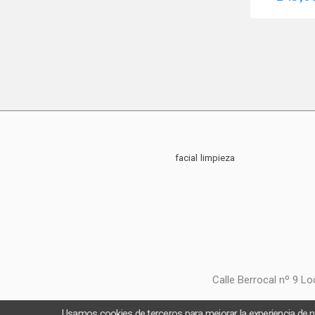
facial
limpieza
Calle Berrocal nº 9 L
Usamos cookies de terceros para mejorar la experiencia de 